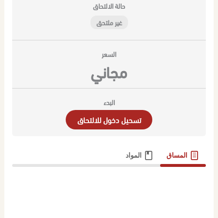
حالة الالتحاق
غير ملتحق
السعر
مجاني
البدء
تسحيل دخول للالتحاق
المساق
المواد